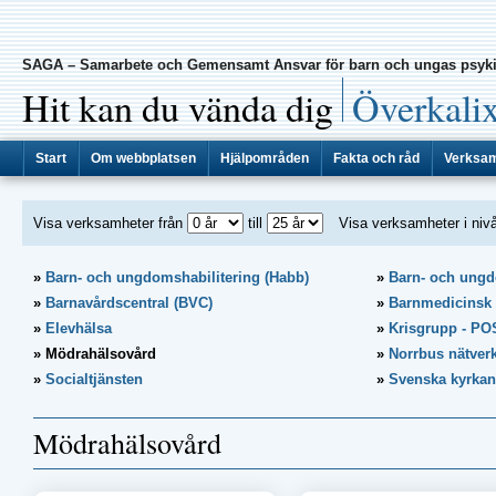
SAGA – Samarbete och Gemensamt Ansvar för barn och ungas psyki
|
Hit kan du vända dig
Överkali
Start
Om webbplatsen
Hjälpområden
Fakta och råd
Verksa
Visa verksamheter från
till
Visa verksamheter i niv
Barn- och ungdomshabilitering (Habb)
Barn- och ung
Barnavårdscentral (BVC)
Barnmedicinsk
Elevhälsa
Krisgrupp - P
Mödrahälsovård
Norrbus nätver
Socialtjänsten
Svenska kyrkan
Mödrahälsovård