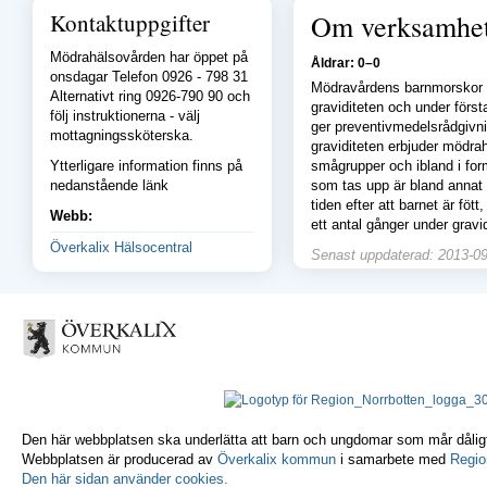
Kontaktuppgifter
Om verksamhe
Mödrahälsovården har öppet på
Åldrar: 0–0
onsdagar Telefon 0926 - 798 31
Mödravårdens barnmorskor hj
Alternativt ring 0926-790 90 och
graviditeten och under första
följ instruktionerna - välj
ger preventivmedelsrådgivni
mottagningssköterska.
graviditeten erbjuder mödrah
Ytterligare information finns på
smågrupper och ibland i for
nedanstående länk
som tas upp är bland annat g
tiden efter att barnet är föt
Webb:
ett antal gånger under gravid
Överkalix Hälsocentral
Senast uppdaterad: 2013-09
Den här webbplatsen ska underlätta att barn och ungdomar som mår dåligt 
Webbplatsen är producerad av
Överkalix kommun
i samarbete med
Regio
Den här sidan använder cookies.