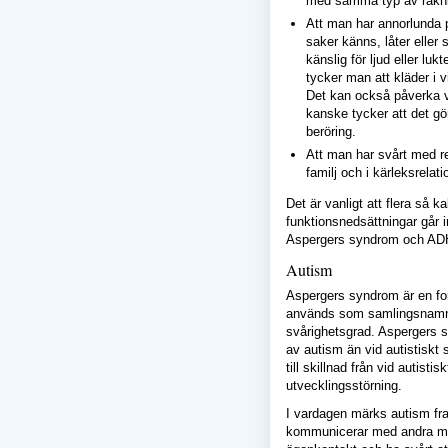
med samma typ av räknin
Att man har annorlunda 
saker känns, låter eller
känslig för ljud eller lu
tycker man att kläder i vi
Det kan också påverka v
kanske tycker att det gör 
beröring.
Att man har svårt med rel
familj och i kärleksrelati
Det är vanligt att flera så k
funktionsnedsättningar går i
Aspergers syndrom och AD
Autism
Aspergers syndrom är en fo
används som samlingsnamn f
svårighetsgrad. Aspergers s
av autism än vid autistiskt
till skillnad från vid autist
utvecklingsstörning.
I vardagen märks autism fr
kommunicerar med andra män