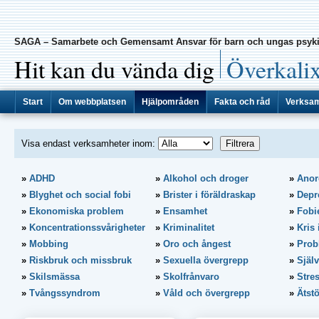
SAGA – Samarbete och Gemensamt Ansvar för barn och ungas psyki
|
Hit kan du vända dig
Överkali
Start
Om webbplatsen
Hjälpområden
Fakta och råd
Verksa
Visa endast verksamheter inom:
ADHD
Alkohol och droger
Anor
Blyghet och social fobi
Brister i föräldraskap
Depr
Ekonomiska problem
Ensamhet
Fobi
Koncentrationssvårigheter
Kriminalitet
Kris 
Mobbing
Oro och ångest
Prob
Riskbruk och missbruk
Sexuella övergrepp
Själ
Skilsmässa
Skolfrånvaro
Stre
Tvångssyndrom
Våld och övergrepp
Ätst