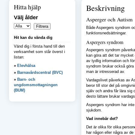
Hitta hjälp
Beskrivning
Välj ålder
Asperger och Autism
Både Aspergers syndrom och
funktionsnedsättningar.
Hit kan du vända dig
Aspergers syndrom
Vänd dig i första hand till den
Aspergers syndrom påverkar
verksamhet som står överst i
kan göra att det tar mycket 
listan:
av tydlig information och f
Elevhälsa
syndrom brukar också göra a
man är intresserad av.
Barnavårdscentral (BVC)
Barn- och
Vardagslivet påverkas av A
ungdomsmottagningen
beror till stor del på omgiv
(BUM)
själv och andra får lära si
desto lättare brukar vardagsl
Aspergers syndrom har inte m
sjukdom.
Vad innebär det?
Det är olika för olika pers
har någon eller några av de