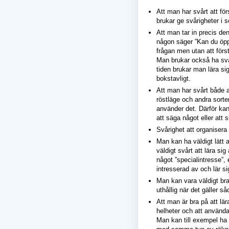
Att man har svårt att fö
brukar ge svårigheter i
Att man tar in precis de
någon säger ”Kan du öpp
frågan men utan att förs
Man brukar också ha svå
tiden brukar man lära sig 
bokstavligt.
Att man har svårt både a
röstläge och andra sorte
använder det. Därför kan
att säga något eller att s
Svårighet att organisera
Man kan ha väldigt lätt 
väldigt svårt att lära s
något ”specialintresse”,
intresserad av och lär s
Man kan vara väldigt bra
uthållig när det gäller s
Att man är bra på att lär
helheter och att använd
Man kan till exempel ha 