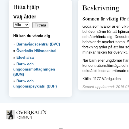
Hitta hjälp
Beskrivning
Välj ålder
Sömnen är viktig för 
Goda sömnvanor är en viktig
behöver sömn för att hjärn
Hit kan du vända dig
och återhämta sig. Dessuto
behöver de mycket sömn. Söm
Barnavårdscentral (BVC)
forskning tyder på att bra sö
Överkalix Hälsocentral
minskar risken för övervikt.
Elevhälsa
När barn eller ungdomar har 
Barn- och
koncentrationsförmåga och h
ungdomsmottagningen
också bli ledsna, irriterade 
(BUM)
Källa: 1177 Vårdguiden.
Barn- och
ungdomspsykiatri (BUP)
Senast uppdaterad: 2015-07