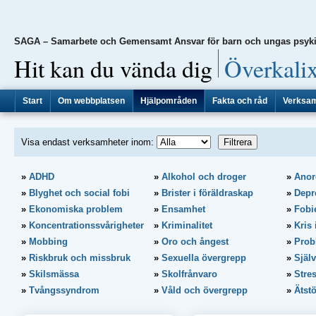
SAGA – Samarbete och Gemensamt Ansvar för barn och ungas psyki
|
Hit kan du vända dig
Överkali
Start
Om webbplatsen
Hjälpområden
Fakta och råd
Verksa
Visa endast verksamheter inom:
ADHD
Alkohol och droger
Anor
Blyghet och social fobi
Brister i föräldraskap
Depr
Ekonomiska problem
Ensamhet
Fobi
Koncentrationssvårigheter
Kriminalitet
Kris 
Mobbing
Oro och ångest
Prob
Riskbruk och missbruk
Sexuella övergrepp
Själ
Skilsmässa
Skolfrånvaro
Stre
Tvångssyndrom
Våld och övergrepp
Ätst