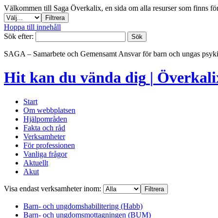
Välkommen till Saga Överkalix, en sida om alla resurser som finns f
Hoppa till innehåll
Sök efter:
SAGA – Samarbete och Gemensamt Ansvar för barn och ungas psyki
Hit kan du vända dig
|
Överkali
Start
Om webbplatsen
Hjälpområden
Fakta och råd
Verksamheter
För professionen
Vanliga frågor
Aktuellt
Akut
Visa endast verksamheter inom:
Barn- och ungdomshabilitering (Habb)
Barn- och ungdomsmottagningen (BUM)