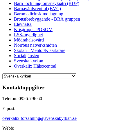
Barn- och ungdomspsykiatri (BUP)
Barnavårdscentral (BVC)
Barnmedicinsk mottagning
Brottsförebyggande - BRÅ gruppen
Elevhälsa
Krisgrupp - POSOM
LSS-myndighet
Mödrahälsovård
Norrbus nätverksmöten
Skolan - Mentor/Klasslärare
Socialtjänsten
Svenska kyrkan
Överkalix Hälsocentral
Kontaktuppgifter
Telefon: 0926-796 60
E-post:
overkalix.forsamling@svenskakyrkan.se
Webb: